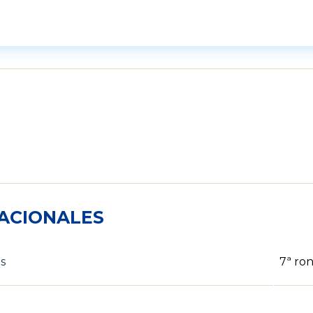
ACIONALES
s
7ª ro