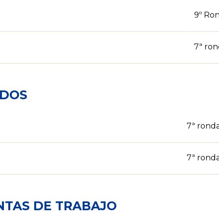
9º Ro
7ª ro
ADOS
7ª rond
7ª rond
NTAS DE TRABAJO