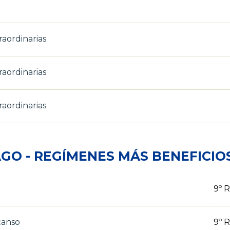
aordinarias
aordinarias
aordinarias
GO - REGÍMENES MÁS BENEFICI
9º 
canso
9º 