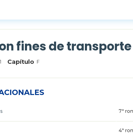
on fines de transporte
Capítulo
1
F
ACIONALES
s
7ª ro
4ª ro