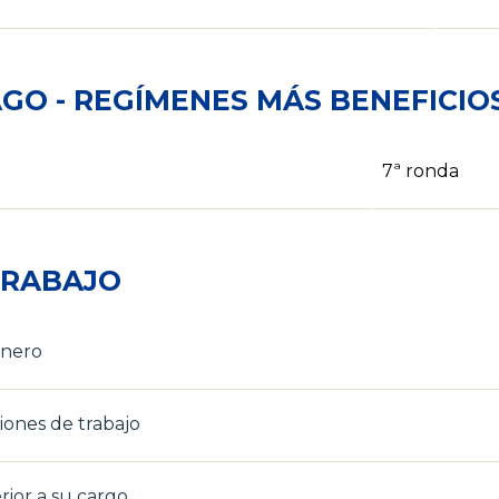
GO - REGÍMENES MÁS BENEFICI
7ª ronda
TRABAJO
énero
iones de trabajo
ior a su cargo