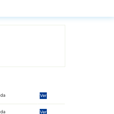
nda
Ver
nda
Ver