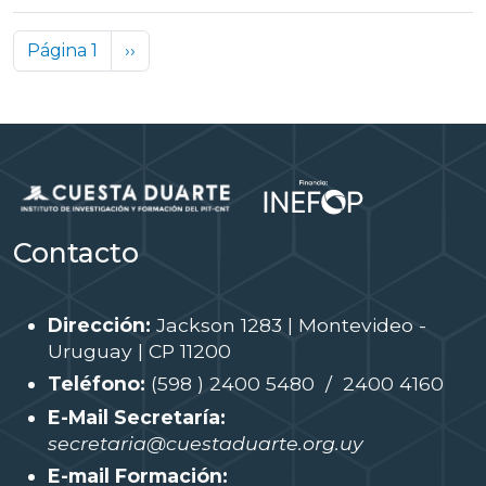
Paginación
Siguiente página
Página 1
››
Contacto
Dirección:
Jackson 1283 | Montevideo -
Uruguay | CP 11200
Teléfono:
(598 ) 2400 5480 / 2400 4160
E-Mail Secretaría:
secretaria@cuestaduarte.org.uy
E-mail Formación: