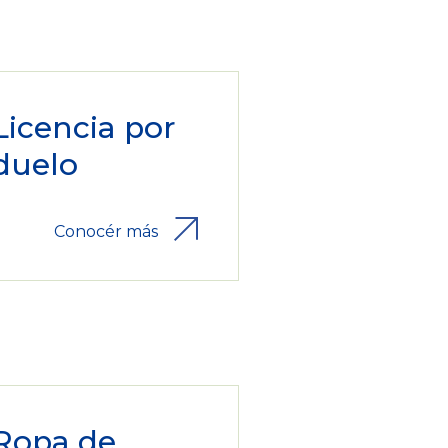
Licencia por
duelo
Conocér más
Ropa de