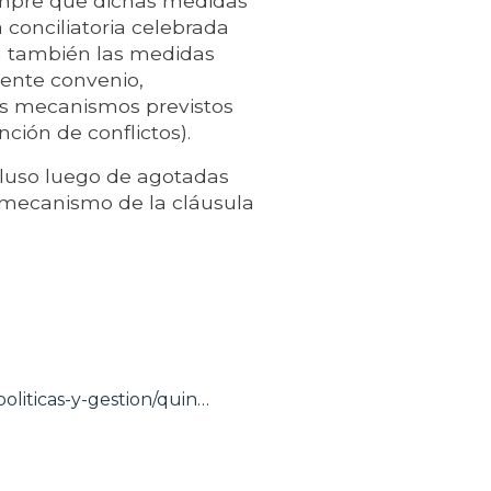
empre que dichas medidas
conciliatoria celebrada
en también las medidas
sente convenio,
os mecanismos previstos
ción de conflictos).
cluso luego de agotadas
 el mecanismo de la cláusula
oliticas-y-gestion/quin…