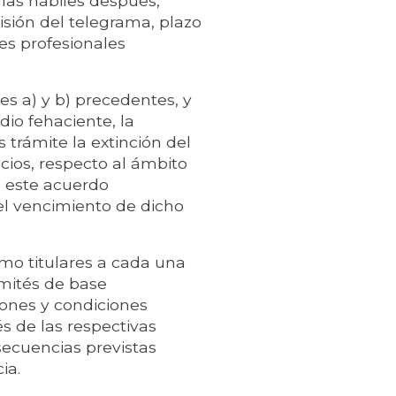
ías hábiles después,
isión del telegrama, plazo
es profesionales
es a) y b) precedentes, y
dio fehaciente, la
trámite la extinción del
cios, respecto al ámbito
e este acuerdo
l vencimiento de dicho
o titulares a cada una
omités de base
ones y condiciones
s de las respectivas
secuencias previstas
ia.