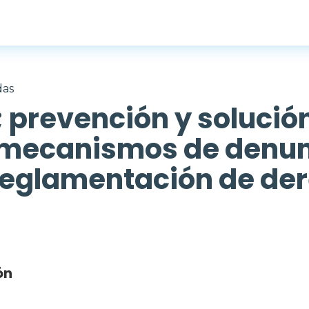
das
; prevención y solució
; mecanismos de denun
reglamentación de de
ón