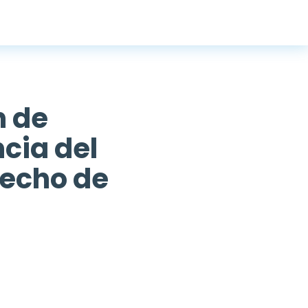
n de
cia del
recho de