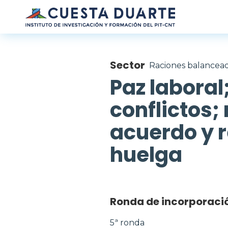
Pasar al contenido principal
Sector
Raciones balancea
Paz laboral
conflictos
acuerdo y 
huelga
Ronda de incorporaci
5ª ronda