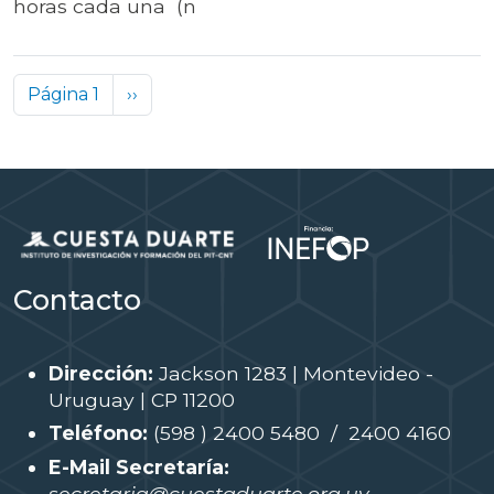
horas cada una (n
Paginación
Siguiente página
Página 1
››
Contacto
Dirección:
Jackson 1283 | Montevideo -
Uruguay | CP 11200
Teléfono:
(598 ) 2400 5480 / 2400 4160
E-Mail Secretaría:
secretaria@cuestaduarte.org.uy