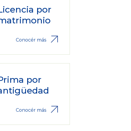
Licencia por
matrimonio
Conocér más
Prima por
antigüedad
Conocér más