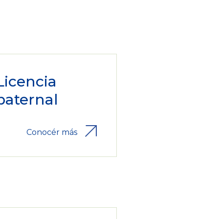
Licencia
paternal
Conocér más