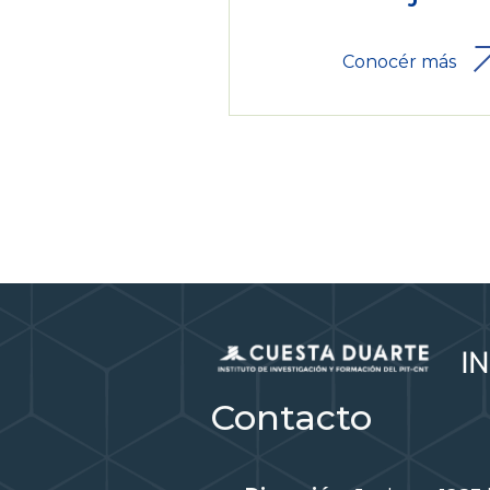
Conocér más
Contacto