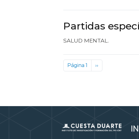
Partidas especí
SALUD MENTAL.
Paginación
Siguiente página
Página 1
››