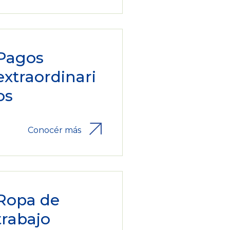
Pagos
extraordinari
os
Conocér más
Ropa de
trabajo