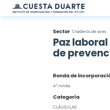
Pasar al contenido principal
Sector
Criaderos de aves
Paz labora
de prevenci
Ronda de incorporaci
4ª ronda
Categoría
CLÁUSULAS 