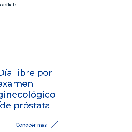
onflicto
Día libre por
examen
ginecológico
/de próstata
Conocér más