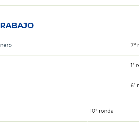
TRABAJO
énero
7ª 
1ª 
6ª 
10ª ronda