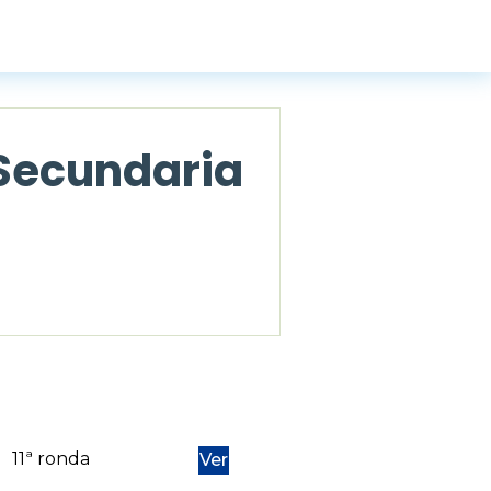
 Secundaria
11ª ronda
Ver