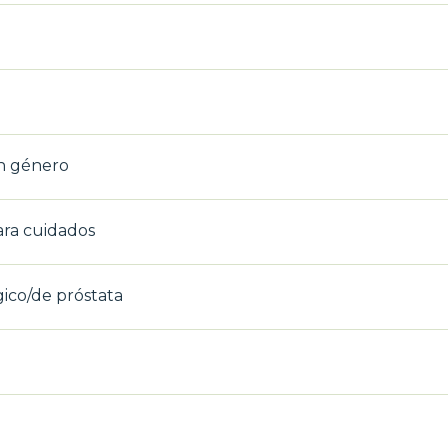
en género
ara cuidados
ico/de próstata