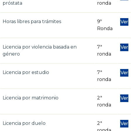
próstata
ronda
Horas libres para trámites
9º
Ver
Ronda
Licencia por violencia basada en
7ª
Ver
género
ronda
Licencia por estudio
7ª
Ver
ronda
Licencia por matrimonio
2ª
Ver
ronda
Licencia por duelo
2ª
Ver
ronda