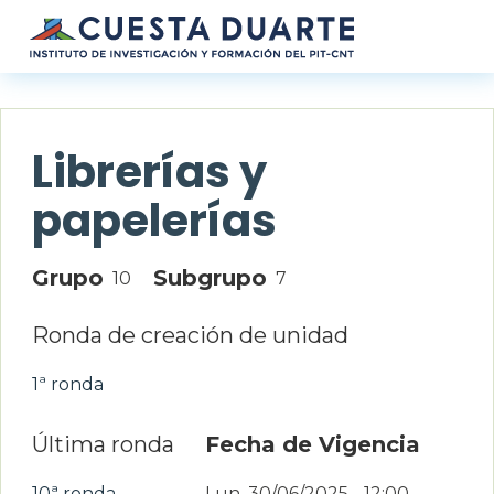
Pasar al contenido principal
Librerías y
papelerías
Grupo
Subgrupo
10
7
Ronda de creación de unidad
1ª ronda
Última ronda
Fecha de Vigencia
10ª ronda
Lun, 30/06/2025 - 12:00