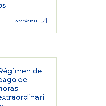
os
Conocér más
Régimen de
pago de
horas
extraordinari
as