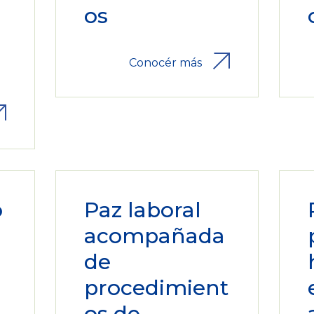
os
Conocér más
o
Paz laboral
acompañada
de
procedimient
os de