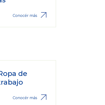
Conocér más
Ropa de
trabajo
Conocér más