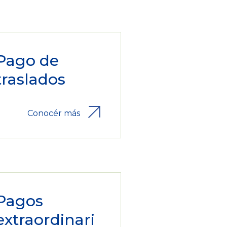
Pago de
traslados
Conocér más
Pagos
extraordinari