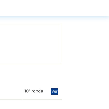
10ª ronda
Ver