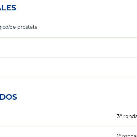
ALES
ico/de próstata
ADOS
3ª rond
1ª ronda