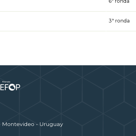
6ª ronda
3ª ronda
| Montevideo - Uruguay