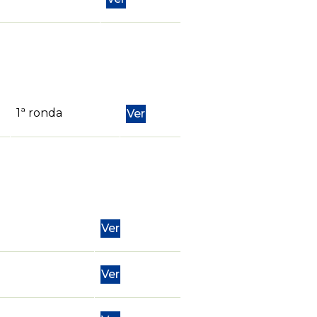
1ª ronda
Ver
Ver
Ver