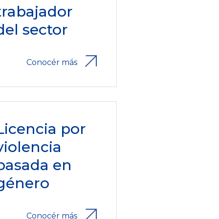
trabajador
del sector
Conocér más
Licencia por
violencia
basada en
género
Conocér más