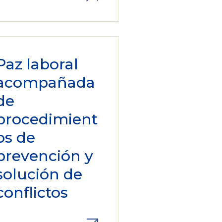
Paz laboral
acompañada
de
procedimient
os de
prevención y
solución de
conflictos