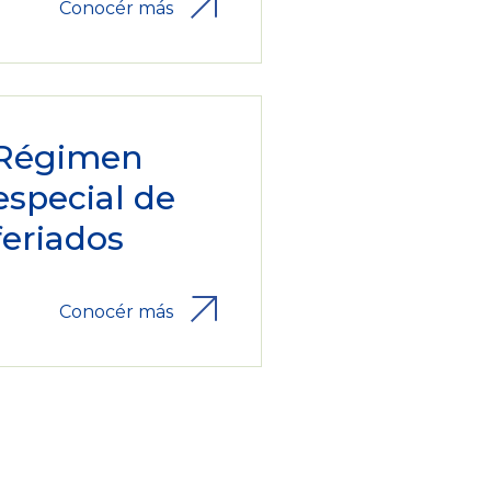
Conocér más
Régimen
especial de
feriados
Conocér más