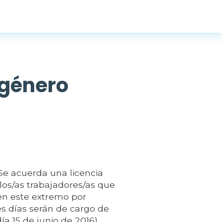
 género
 acuerda una licencia
llos/as trabajadores/as que
en este extremo por
es días serán de cargo de
ía 15 de junio de 2016).