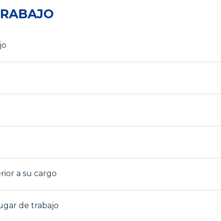
TRABAJO
jo
ior a su cargo
gar de trabajo