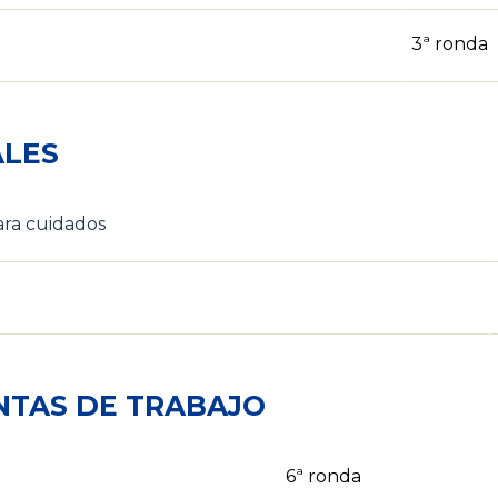
3ª ronda
ALES
ara cuidados
NTAS DE TRABAJO
6ª ronda