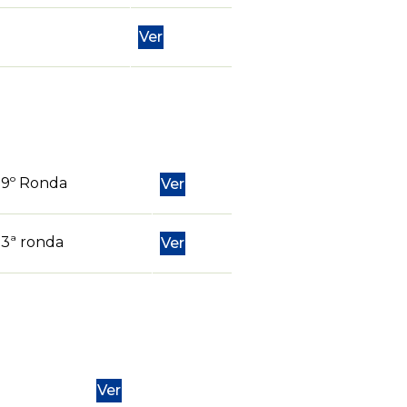
Ver
9º Ronda
Ver
3ª ronda
Ver
Ver