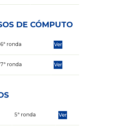
OSOS DE CÓMPUTO
6ª ronda
Ver
7ª ronda
Ver
OS
5ª ronda
Ver