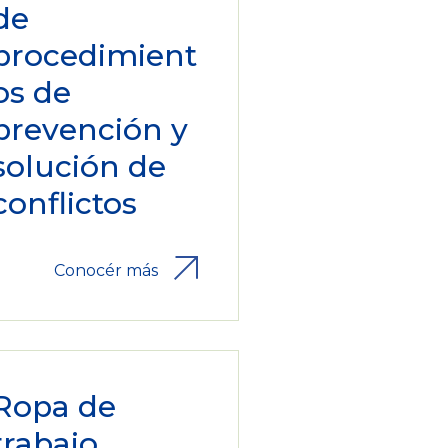
de
procedimient
os de
prevención y
solución de
conflictos
Conocér más
Ropa de
trabajo