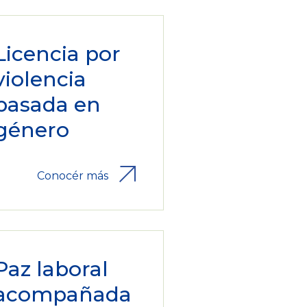
Licencia por
violencia
basada en
género
Conocér más
Paz laboral
acompañada