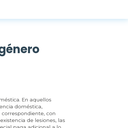
 género
oméstica. En aquellos
lencia doméstica,
 correspondiente, con
existencia de lesiones, las
cial paga adicional a lo