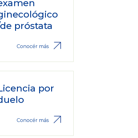
examen
ginecológico
/de próstata
Conocér más
Licencia por
duelo
Conocér más