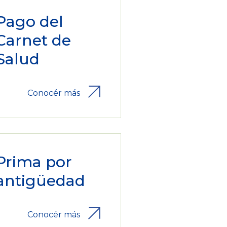
Pago del
Carnet de
Salud
Conocér más
Prima por
antigüedad
Conocér más