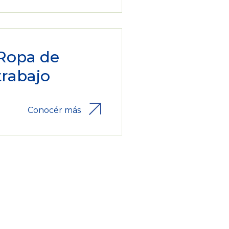
Ropa de
trabajo
Conocér más