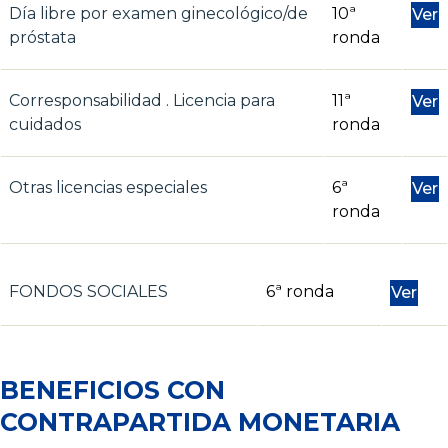
Día libre por examen ginecológico/de
10ª
Ver
próstata
ronda
Corresponsabilidad . Licencia para
11ª
Ver
cuidados
ronda
Otras licencias especiales
6ª
Ver
ronda
FONDOS SOCIALES
6ª ronda
Ver
BENEFICIOS CON
CONTRAPARTIDA MONETARIA