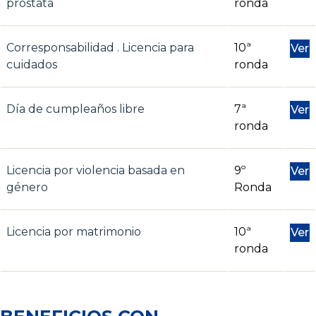
próstata
ronda
Corresponsabilidad . Licencia para
10ª
Ver
cuidados
ronda
Día de cumpleaños libre
7ª
Ver
ronda
Licencia por violencia basada en
9º
Ver
género
Ronda
Licencia por matrimonio
10ª
Ver
ronda