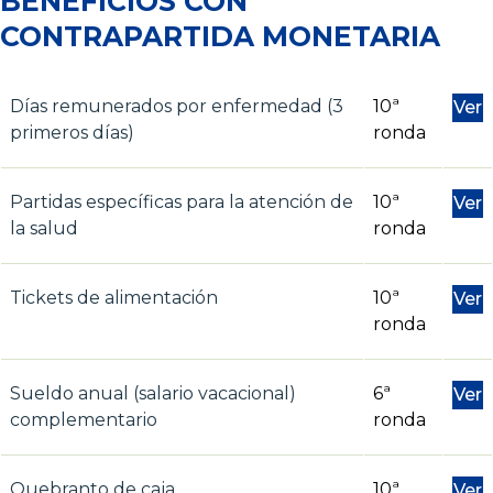
BENEFICIOS CON
CONTRAPARTIDA MONETARIA
Días remunerados por enfermedad (3
10ª
Ver
primeros días)
ronda
Partidas específicas para la atención de
10ª
Ver
la salud
ronda
Tickets de alimentación
10ª
Ver
ronda
Sueldo anual (salario vacacional)
6ª
Ver
complementario
ronda
Quebranto de caja
10ª
Ver