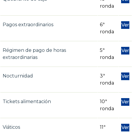
ronda
Pagos extraordinarios
6ª
Ver
ronda
Régimen de pago de horas
5ª
Ver
extraordinarias
ronda
Nocturnidad
3ª
Ver
ronda
Tickets alimentación
10ª
Ver
ronda
Viáticos
11ª
Ver