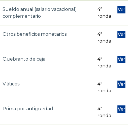
Sueldo anual (salario vacacional)
4ª
Ver
complementario
ronda
Otros beneficios monetarios
4ª
Ver
ronda
Quebranto de caja
4ª
Ver
ronda
Viáticos
4ª
Ver
ronda
Prima por antigüedad
4ª
Ver
ronda