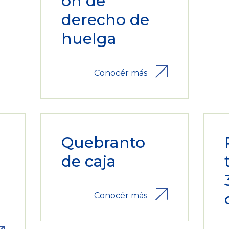
ón de
derecho de
huelga
Conocér más
Quebranto
de caja
Conocér más