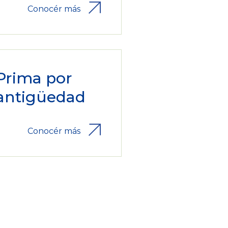
Conocér más
Prima por
antigüedad
Conocér más