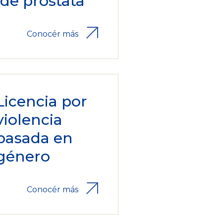
/de próstata
Conocér más
Licencia por
violencia
basada en
género
Conocér más