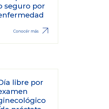
o seguro por
enfermedad
Conocér más
Día libre por
examen
ginecológico