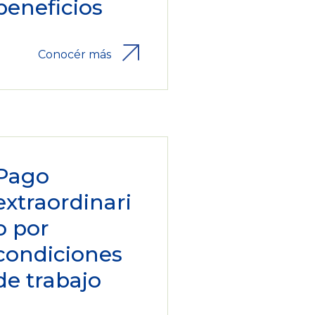
beneficios
Conocér más
Pago
extraordinari
o por
condiciones
de trabajo