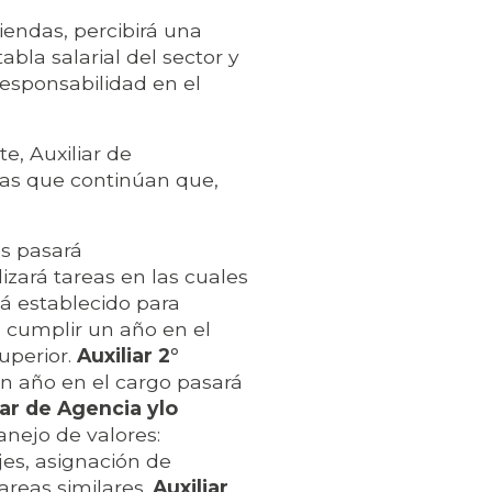
endas, percibirá una
la salarial del sector y
responsabilidad en el
, Auxiliar de
 las que continúan que,
os pasará
izará tareas en las cuales
tá establecido para
 cumplir un año en el
uperior.
Auxiliar 2°
un año en el cargo pasará
iar de Agencia ylo
anejo de valores:
jes, asignación de
areas similares.
Auxiliar