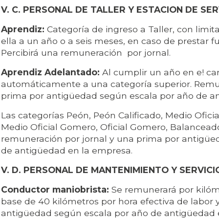
V. C. PERSONAL DE TALLER Y ESTACION DE SER
Aprendiz:
Categoría de ingreso a Taller, con lim
ella a un año o a seis meses, en caso de prestar f
Percibirá una remuneración por jornal.
Aprendiz Adelantado:
Al cumplir un año en e! ca
automáticamente a una categoría superior. Remun
prima por antigüedad según escala por año de a
Las categorías Peón, Peón Calificado, Medio Oficial,
Medio Oficial Gomero, Oficial Gomero, Balanceado
remuneración por jornal y una prima por antigüe
de antigüedad en la empresa.
V. D. PERSONAL DE MANTENIMIENTO Y SERVICI
Conductor maniobrista:
Se remunerará por kilóme
base de 40 kilómetros por hora efectiva de labor
antigüedad según escala por año de antigüedad 