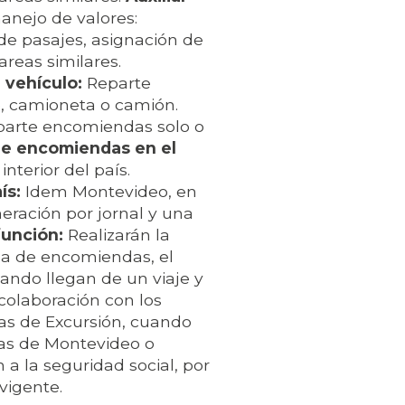
anejo de valores:
 de pasajes, asignación de
reas similares.
 vehículo:
Reparte
, camioneta o camión.
parte encomiendas solo o
de encomiendas en el
nterior del país.
ís:
Idem Montevideo, en
eración por jornal y una
función:
Realizarán la
ga de encomiendas, el
ando llegan de un viaje y
 colaboración con los
as de Excursión, cuando
cias de Montevideo o
 a la seguridad social, por
vigente.