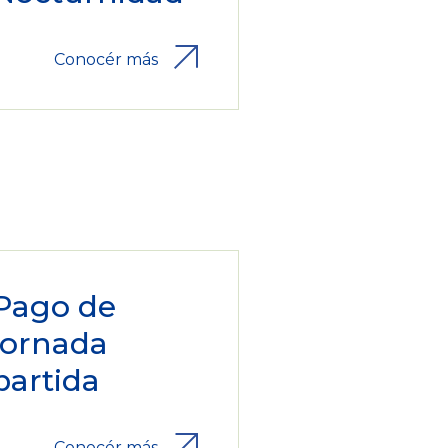
Conocér más
Pago de
jornada
partida
Conocér más