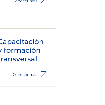
Conocér más
Capacitación
y formación
transversal
Conocér más