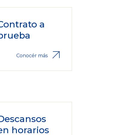
Contrato a
prueba
Conocér más
Descansos
en horarios