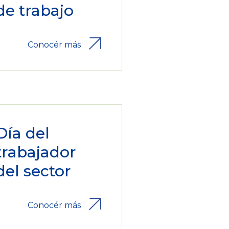
de trabajo
Conocér más
Día del
trabajador
del sector
Conocér más