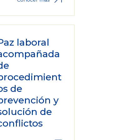
Paz laboral
acompañada
de
procedimient
os de
prevención y
solución de
conflictos