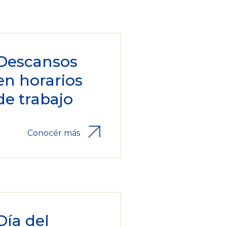
Descansos
en horarios
de trabajo
Conocér más
Día del