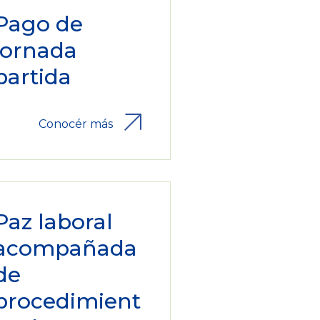
Pago de
jornada
partida
Conocér más
Paz laboral
acompañada
de
procedimient