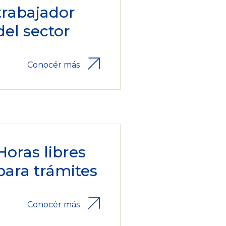
trabajador
del sector
Conocér más
Horas libres
para trámites
Conocér más