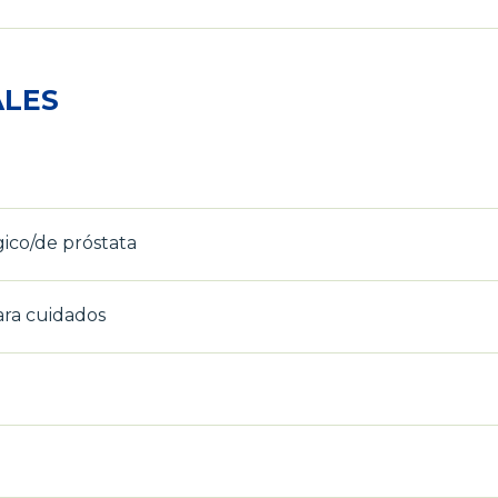
ALES
ico/de próstata
ara cuidados