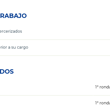
TRABAJO
ercerizados
ior a su cargo
ADOS
1ª rond
1ª rond