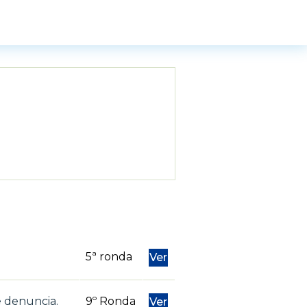
5ª ronda
Ver
e denuncia.
9º Ronda
Ver